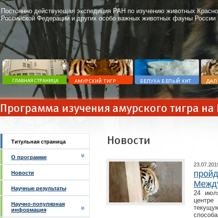
Постоянно действующая экспедиция РАН по изучению животных Красно
Российской Федерации и других особо важных животных фауны России
Программа изучения амурского тигра на
Новости
Титульная страница
О программе
23.07.201
пройд
Новости
Между
Научные результаты
24 июл
центре
Научно-популярная
текущу
информация
способа