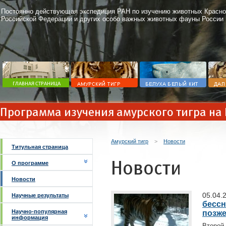
Постоянно действующая экспедиция РАН по изучению животных Красно
Российской Федерации и других особо важных животных фауны России
Программа изучения амурского тигра на
Амурский тигр
>
Новости
Титульная страница
Новости
О программе
Новости
05.04.
Научные результаты
бессн
Научно-популярная
позж
информация
Второй