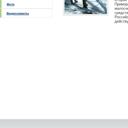
Примо
Фото
малосне
средс
Видеосюжеты
Россий
действ