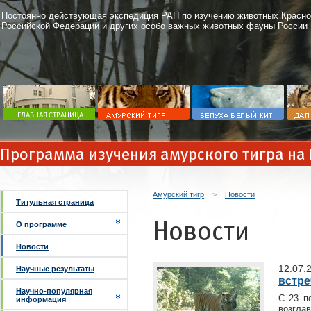
Постоянно действующая экспедиция РАН по изучению животных Красно
Российской Федерации и других особо важных животных фауны России
Программа изучения амурского тигра на
Амурский тигр
>
Новости
Титульная страница
Новости
О программе
Новости
12.07.
Научные результаты
встре
Научно-популярная
С 23 п
информация
возгла