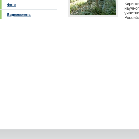
Кирилл
Фото
научно
участн
Видеосюжеты
Россий