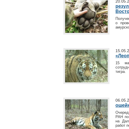
20.05.
резул
Вост
Получе
о пров
амурско
15.05.
«Леоп
15 ма
сотру
тигра.
06.05.
ошейн
Очеред
РАН по
на Дал
работ п