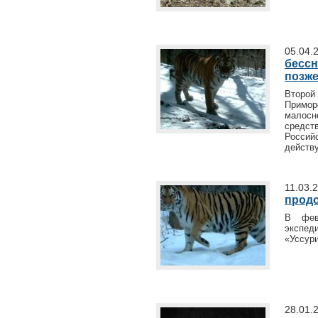
05.04.
бессн
позж
Второй
Примо
малосне
средс
Россий
действ
11.03.
продо
В фев
экспед
«Уссур
28.01.