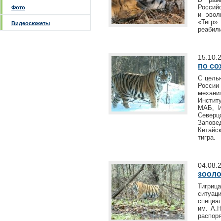
Россий
Фото
и эвол
«Тигр»
Видеосюжеты
реабили
15.10.
по со
С цель
Росси
механ
Инстит
МАБ, И
Северц
Запове
Китайс
тигра.
04.08.
зооло
Тигриц
ситуа
специа
им. А.
распо