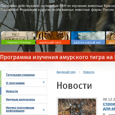
Постоянно действующая экспедиция РАН по изучению животных Красно
Российской Федерации и других особо важных животных фауны России
Программа изучения амурского тигра на
Амурский тигр
>
Новости
Титульная страница
Новости
О программе
Новости
08.12.
Научные результаты
строи
Научно-популярная
для а
информация
В рам