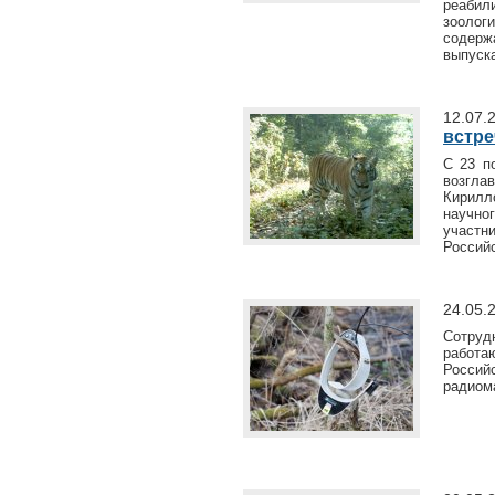
реабил
зооло
содерж
выпуска
12.07.
встре
С 23 п
возгла
Кирилл
научно
участн
Россий
24.05.
Сотруд
работа
Россий
радиома