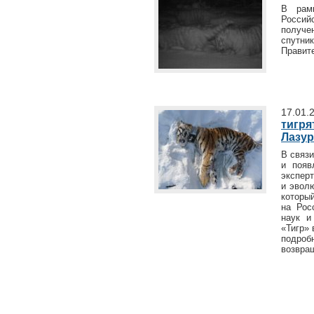
В рам
Россий
получе
спутн
Правите
17.01.
тигря
Лазу
В связ
и появ
эксперт
и эвол
которы
на Рос
наук и
«Тигр» 
подро
возвращ