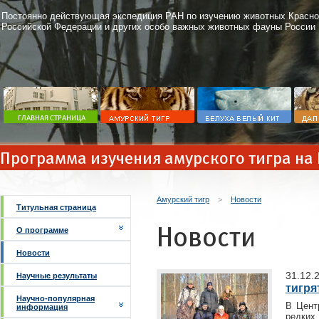
Постоянно действующая экспедиция РАН по изучению животных Красно
Российской Федерации и других особо важных животных фауны России
Программа изучения амурского тигра на
Амурский тигр
>
Новости
Титульная страница
Новости
О программе
Новости
31.12.
Научные результаты
тигря
Научно-популярная
В Цент
информация
редких