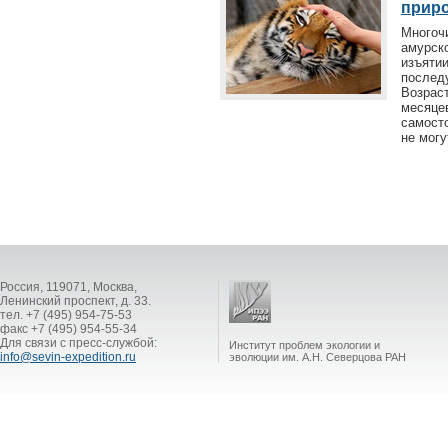
приро
Многоч
амурск
изъяти
послед
Возрас
месяцев
самост
не могу
Россия, 119071, Москва,
Ленинский проспект, д. 33.
тел. +7 (495) 954-75-53
факс +7 (495) 954-55-34
Для связи с пресс-службой:
Институт проблем экологии и
info@sevin-expedition.ru
эволюции им. А.Н. Северцова РАН