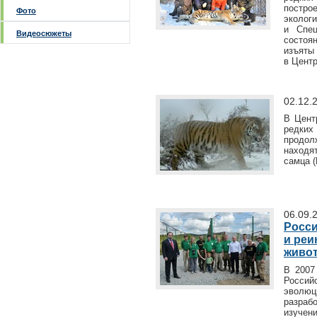
постро
Фото
эколог
и Спец
Видеосюжеты
состоя
изъяты
в Цент
02.12.
В Цент
редки
продолж
находя
самца (
06.09.
Росси
и реи
живо
В 2007
Россий
эволюц
разраб
изуче