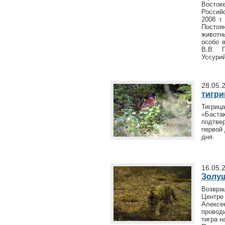
Восток
Россий
2008 г
Постоя
животн
особо 
В.В. 
Уссурий
28.05.
тигри
Тигриц
«Баст
подтве
первой 
дня.
16.05.
Золу
Возвра
Центр
Алекс
провод
тигра 