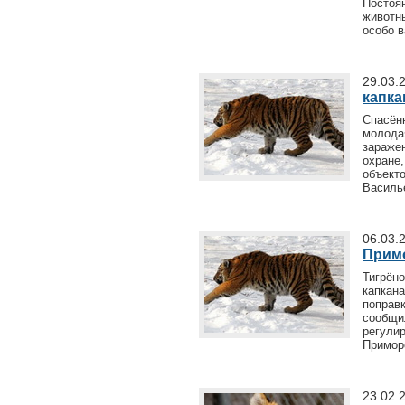
Постоя
животн
особо 
29.03.
капка
Спасён
молод
зараже
охран
объект
Василь
06.03.
Примо
Тигрён
капкан
поправ
сообщи
регули
Примор
23.02.