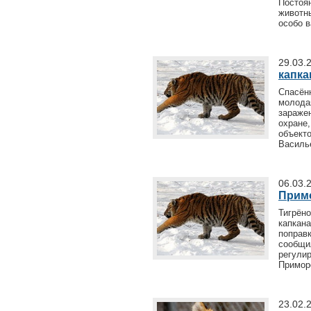
Постоя
животн
особо 
29.03.
капка
Спасён
молод
зараже
охран
объект
Василь
06.03.
Примо
Тигрён
капкан
поправ
сообщи
регули
Примор
23.02.