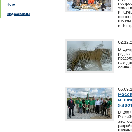
постро
Фото
эколог
и Спец
Видеосюжеты
состоя
изъяты
в Цент
02.12.
В Цент
редки
продолж
находя
самца (
06.09.
Росси
и реи
живо
В 2007
Россий
эволюц
разраб
изуче