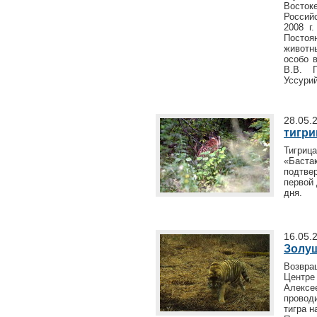
Восток
Россий
2008 г
Постоя
животн
особо 
В.В. 
Уссурий
28.05.
тигри
Тигриц
«Баст
подтве
первой 
дня.
16.05.
Золу
Возвра
Центр
Алекс
провод
тигра 