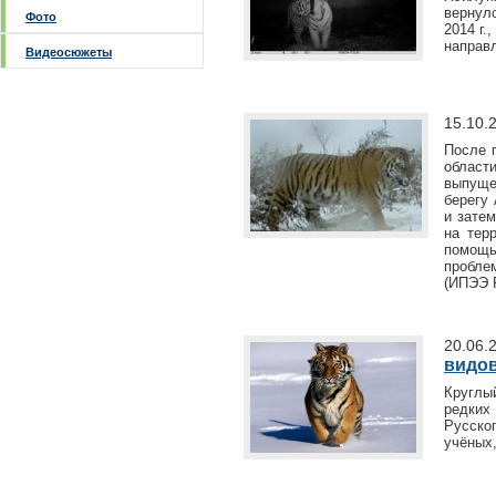
вернул
Фото
2014 г.
направл
Видеосюжеты
15.10.
После 
области
выпуще
берегу
и зате
на тер
помощь
пробле
(ИПЭЭ 
20.06.
видо
Круглы
редких
Русско
учёных