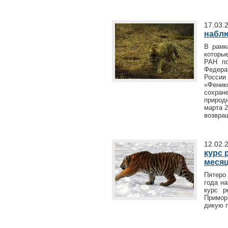
17.03.
наблю
В рамк
которы
РАН по
Федер
России
«Феник
сохран
природ
марта 
возвращ
12.02.
курс 
месяц
Пятеро 
года н
курс р
Примор
дикую 