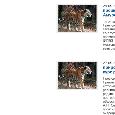
29.05.
проше
Амур
Тигрят
Прези
заказн
со спу
пробле
(ИПЭЭ 
местоп
выпуска
27.05.
приро
курс 
Презид
Приаму
которы
реабил
редких
постро
общест
А.Н. С
посети
очередн