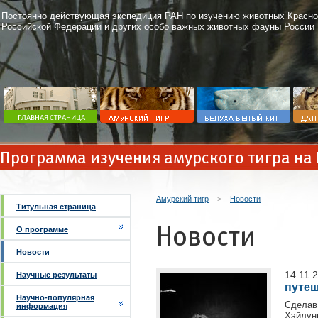
Постоянно действующая экспедиция РАН по изучению животных Красно
Российской Федерации и других особо важных животных фауны России
Программа изучения амурского тигра на
Амурский тигр
>
Новости
Титульная страница
Новости
О программе
Новости
14.11.
Научные результаты
путеш
Научно-популярная
Сдела
информация
Хэйлун