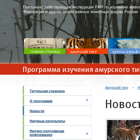
Постоянно действующая экспедиция РАН по изучению живот
Федерации и других особо важных животных фауны России
Программа изучения амурского ти
Амурский тигр
>
Н
Титульная страница
Новос
О программе
Новости
Научные результаты
Научно-популярная
информация