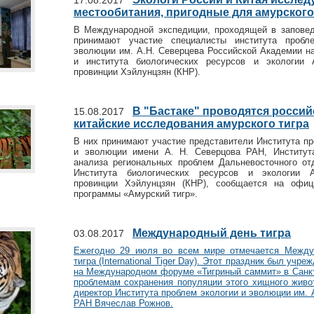
17.08.2017
местообитания, пригодные для амурского
В Международной экспедиции, проходящей в заповед
принимают участие специалисты института пробл
эволюции им. А.Н. Северцева Российской Академии н
и института биологических ресурсов и экологии 
провинции Хэйлунцзян (КНР).
В "Бастаке" проводятся россий
15.08.2017
китайские исследования амурского тигра
В них принимают участие представители Института пр
и эволюции имени А. Н. Северцова РАН, Институт
анализа региональных проблем Дальневосточного о
Института биологических ресурсов и экологии 
провинции Хэйлунцзян (КНР), сообщается на офиц
программы «Амурский тигр».
Международный день тигра
03.08.2017
Ежегодно 29 июля во всем мире отмечается Между
тигра (International Tiger Day). Этот праздник был учре
на Международном форуме «Тигриный саммит» в Санкт
проблемам сохранения популяции этого хищного живот
директор Института проблем экологии и эволюции им. 
РАН Вячеслав Рожнов.