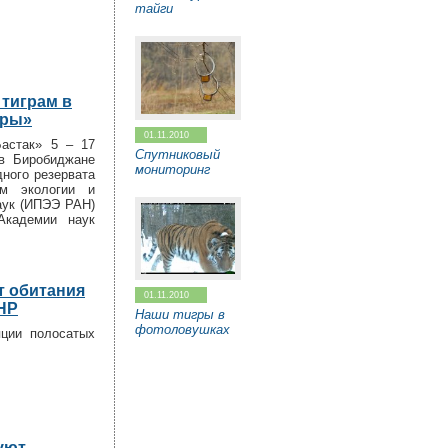
тайги
 тиграм в
оры»
01.11.2010
Бастак» 5 – 17
Спутниковый
 в Биробиджане
мониторинг
дного резервата
ем экологии и
аук (ИПЭЭ РАН)
Академии наук
т обитания
01.11.2010
КНР
Наши тигры в
фотоловушках
яции полосатых
уют