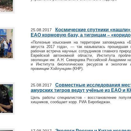
Космические спутники «нашли»
25.08.2017
ЕАО кормовую базу, а тигрицам – «корид
«Полезные изыскания на территории заповедника «
августа 2017 года», — так называлась прошедшая
рабочая встреча научных сотрудников главного приро
Еврейской автономной области, Института пробл
эволюции им. А.Н. Северцева Российской Академии н
и Института биологических ресурсов и экологии 
провинции Хэйлунцзян (КНР).
Совместные исследования мес
25.08.2017
амурских тигров ведут учёные из ЕАО и 
Цель работы специалистов - восстановление попул
хищников, сообщает корр. РИА Биробиджан.
Экологи России и Китая исслед