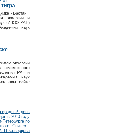
 тигра
нике «Бастак»,
ем экологии и
аук (ИПЭЭ РАН)
Академии наук
ско-
облем экологии
а комплексного
тделения РАН и
Академии наук
иальном сайте
народный день
жден в 2010 году
-Петербурге по
ного. Спикер –
А. Н. Северцова