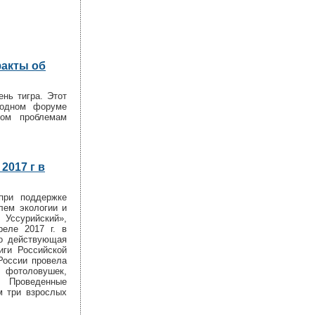
факты об
нь тигра. Этот
родном форуме
ном проблемам
2017 г в
при поддержке
лем экологии и
 Уссурийский»,
еле 2017 г. в
но действующая
иги Российской
России провела
фотоловушек,
. Проведенные
м три взрослых