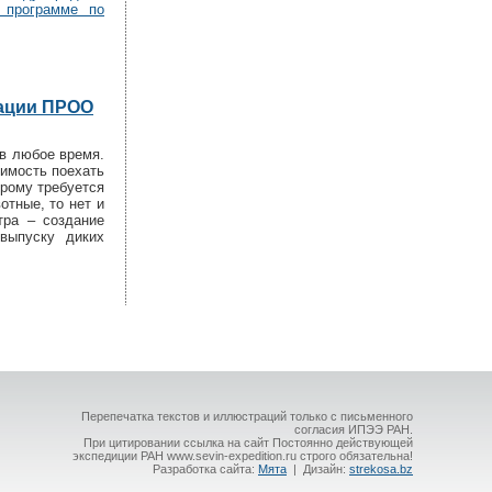
 программе по
тации ПРОО
 в любое время.
димость поехать
орому требуется
отные, то нет и
тра – создание
выпуску диких
Перепечатка текстов и иллюстраций только с письменного
согласия ИПЭЭ РАН.
При цитировании ссылка на сайт Постоянно действующей
экспедиции РАН www.sevin-expedition.ru строго обязательна!
Разработка сайта:
Мята
| Дизайн:
strekosa.bz