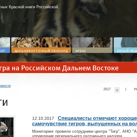
ных Красной книги Российской
гра на Российском Дальнем Востоке
овости
2017
|
Н
ти
Специалисты отмечают хороше
12.10.2017
самочувствие тигров, выпущенных на во
Мониторинг провели сотрудники центра "Тигр", АНО "А
управление регионального охотничьего надзора