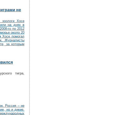
тиграми не
, зоологи Хосе
тили на днях в
2008-го по 2012
иморье около 20
м Хосе помогал
ик. Журналисты
те, за которым
явился
рского тигра,
к. Россия – не
ие, но и дикие.
еждународных