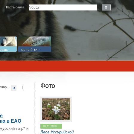
Карта сайта
Фото
оябрь
|
е
лю в ЕАО
01.11.2010
мурский тигр" и
Леса Уссурийской