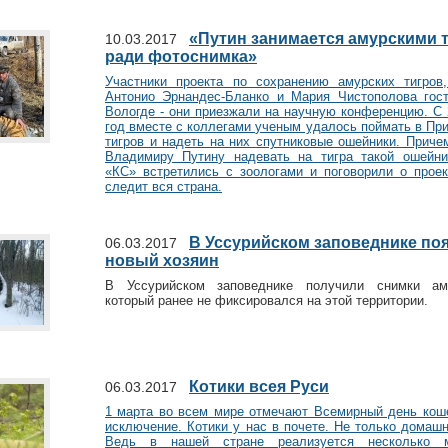
«Путин занимается амурскими 
10.03.2017
ради фотоснимка»
Участники проекта по сохранению амурских тигров
Антонио Эрнандес-Бланко и Мария Чистополова гос
Вологде - они приезжали на научную конференцию. С 
год вместе с коллегами ученым удалось поймать в Пр
тигров и надеть на них спутниковые ошейники. Приче
Владимиру Путину надевать на тигра такой ошейн
«КС» встретились с зоологами и поговорили о проек
следит вся страна.
В Уссурийском заповеднике по
06.03.2017
новый хозяин
В Уссурийском заповеднике получили снимки аму
который ранее не фиксировался на этой территории.
Котики всея Руси
06.03.2017
1 марта во всем мире отмечают Всемирный день коше
исключение. Котики у нас в почете. Не только домашн
Ведь в нашей стране реализуется несколько м