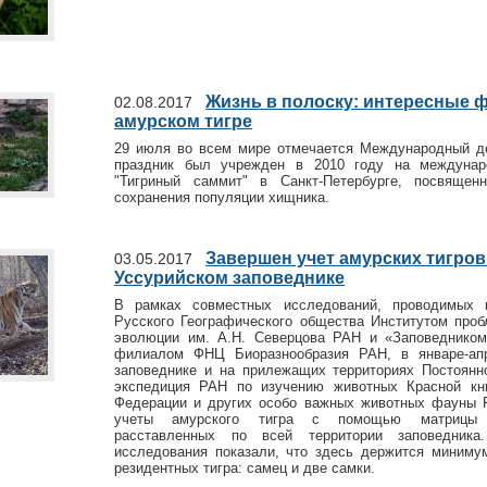
Жизнь в полоску: интересные 
02.08.2017
амурском тигре
29 июля во всем мире отмечается Международный де
праздник был учрежден в 2010 году на междуна
"Тигриный саммит" в Санкт-Петербурге, посвящен
сохранения популяции хищника.
Завершен учет амурских тигров 
03.05.2017
Уссурийском заповеднике
В рамках совместных исследований, проводимых 
Русского Географического общества Институтом проб
эволюции им. А.Н. Северцова РАН и «Заповедником
филиалом ФНЦ Биоразнообразия РАН, в январе-апр
заповеднике и на прилежащих территориях Постоян
экспедиция РАН по изучению животных Красной кн
Федерации и других особо важных животных фауны 
учеты амурского тигра с помощью матрицы 
расставленных по всей территории заповедника
исследования показали, что здесь держится миниму
резидентных тигра: самец и две самки.