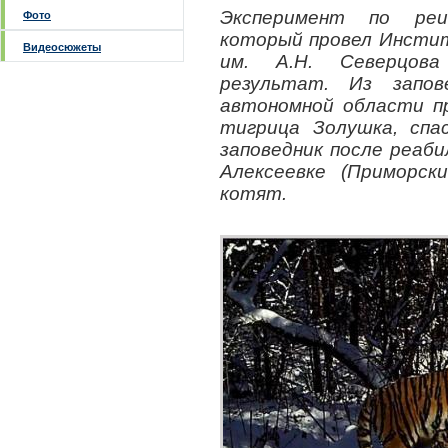
Эксперимент по реи
Фото
который провел Инстит
Видеосюжеты
им. А.Н. Северцова
результат. Из запов
автономной области п
тигрица Золушка, спа
заповедник после реаб
Алексеевке (Приморск
котят.