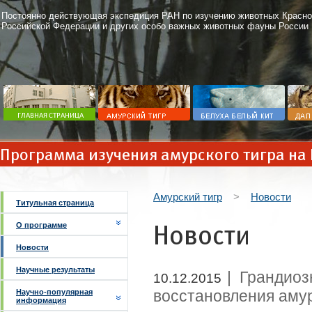
Постоянно действующая экспедиция РАН по изучению животных Красно
Российской Федерации и других особо важных животных фауны России
Программа изучения амурского тигра на
Амурский тигр
>
Новости
Титульная страница
Новости
О программе
Новости
Научные результаты
| Грандио
10.12.2015
восстановления амур
Научно-популярная
информация