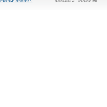
info@sevin-expedition.ru
эволюции им. А.Н. Северцова РАН