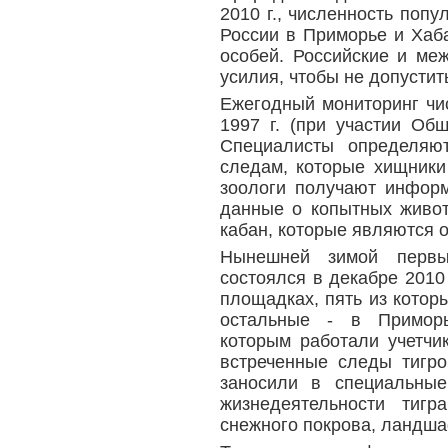
2010 г., численность попу
России в Приморье и Хаба
особей. Российские и ме
усилия, чтобы не допустит
Ежегодный мониторинг чис
1997 г. (при участии Об
Специалисты определяют
следам, которые хищники
зоологи получают информ
данные о копытных животн
кабан, которые являются 
Нынешней зимой первы
состоялся в декабре 2010
площадках, пять из котор
остальные - в Приморь
которым работали учетчик
встреченные следы тигр
заносили в специальные
жизнедеятельности тигр
снежного покрова, ландша