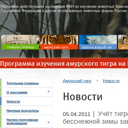
Постоянно действующая экспедиция РАН по изучению животных Красно
Российской Федерации и других особо важных животных фауны России
Программа изучения амурского тигра на
Амурский тигр
>
Новости
Титульная страница
Новости
О программе
Новости
Научные результаты
| Учёт тиг
05.04.2011
бесснежной зимы за
Научно-популярная
информация